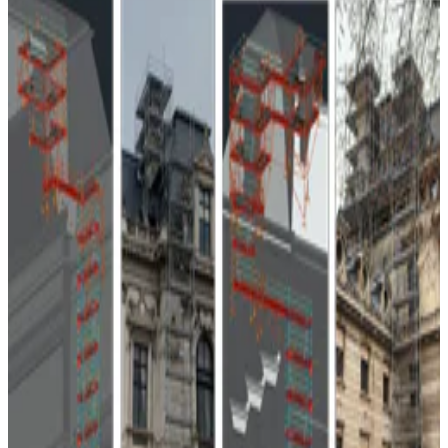
02
Réparation
Interventions ponctuelles sur toiture
03
Zinguerie
Pose de gouttières et éléments zinc
04
Étanchéité
Travaux d'étanchéité toiture terrasse
Aller plus loin
Nos autres solutions
01
Pour façade