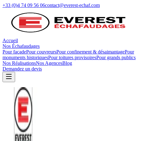
+33 (0)4 74 09 56 06
contact@everest-echaf.com
Accueil
Nos Échafaudages
Pour façade
Pour couvreurs
Pour confinement & désaimantage
Pour
monuments historiques
Pour toitures provisoires
Pour grands publics
Nos Réalisations
Nos Agences
Blog
Demandez un devis
Accès Toiture Sécurisé
Échafaudages
pour couvreurs
Un accès sécurisé pour les travaux en toiture. Nos échafaudages
pour couvreurs offrent une plateforme de travail stable et conforme
aux normes de sécurité pour tous vos chantiers de couverture.