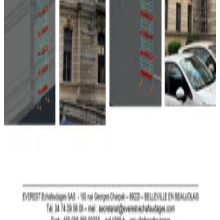
02
Pour couvreurs
03
Pour confinement
04
Monuments historiques
05
Toitures provisoires
06
Grands publics
07
Monte-charge
08
Ouvrages d'art
09
Platelage
Un projet ?