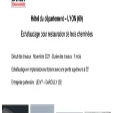
Demandez un devis
Nos réalisations
Nos atouts
Ce que nous
apportons
Plateformes de travail sécurisées en périphérie de toiture
Garde-corps et protections conformes aux normes
Accès facilité pour le matériel de couverture
Adaptation à toutes les pentes et configurations
Solutions pour toitures terrasses et toitures inclinées
Échelles et escaliers d'accès intégrés
01
Réfection
Remplacement de couverture complète