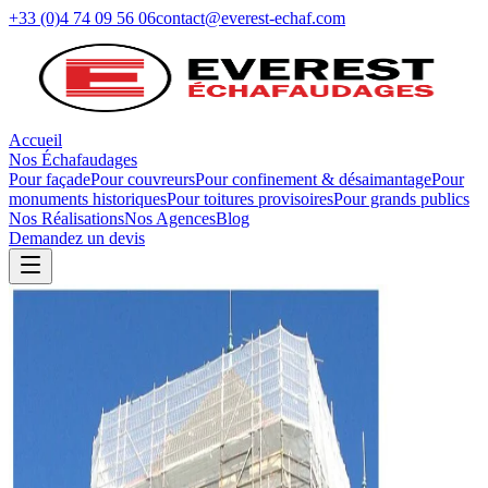
+33 (0)4 74 09 56 06
contact@everest-echaf.com
Accueil
Nos Échafaudages
Pour façade
Pour couvreurs
Pour confinement & désaimantage
Pour
monuments historiques
Pour toitures provisoires
Pour grands publics
Nos Réalisations
Nos Agences
Blog
Demandez un devis
Retour au blog
Agences
OUVERTURE D'UNE AGENCE
EVEREST À ANNECY (74)
2017
3 min
de lecture