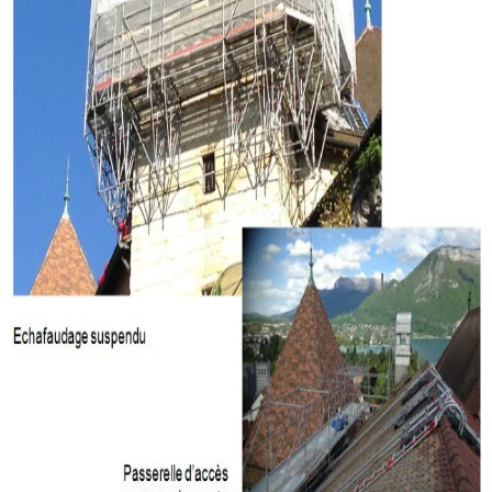
Depuis 10 ans, nous développons nos activités en nous rapprochant
à chaque fois géographiquement de nos clients.
L'ouverture de notre agence à Annecy (74) s'inscrit dans cette
logique de proximité. Elle nous permet de mieux servir nos clients
de Haute-Savoie et des régions limitrophes.
Notre équipe locale est à votre disposition pour étudier vos projets et
vous proposer des solutions adaptées.
Article précédent
EVEREST ECHAFAUDAGES A 10 ANS
Article suivant
LA PAROLE EST À NOS ÉQUIPES TRAVAUX
Un projet
à nous soumettre ?