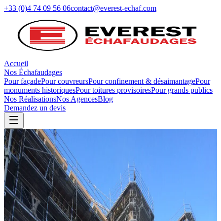
+33 (0)4 74 09 56 06
contact@everest-echaf.com
Accueil
Nos Échafaudages
Pour façade
Pour couvreurs
Pour confinement & désaimantage
Pour
monuments historiques
Pour toitures provisoires
Pour grands publics
Nos Réalisations
Nos Agences
Blog
Demandez un devis
Retour au blog
Expansion
Le Groupe Everest poursuit son maillage
du territoire
2020
4 min
de lecture