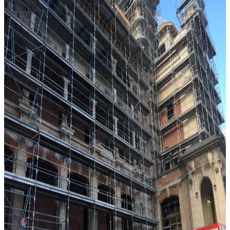
Après une année 2019 très active (+18% de CA à périmètre
constant), le groupe EVEREST poursuit son développement.
Le maillage territorial est au cœur de notre stratégie de croissance.
Avec l'ouverture de nouvelles agences, nous nous rapprochons
toujours plus de nos clients.
Cette proximité nous permet d'offrir un service réactif et
personnalisé, adapté aux besoins spécifiques de chaque région.
Article précédent
Le Groupe Everest se hisse à Lybertec
Article suivant
Covid 19 - Mesures de sécurité sanitaire
Un projet
à nous soumettre ?